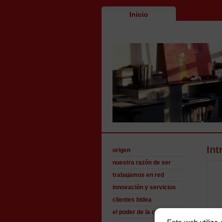
Inicio
Int
origen
nuestra razón de ser
trabajamos en red
innovación y servicios
clientes bidea
el poder de la confianza