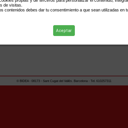
 cookies propias y de terceros para personalizar el contenido, integr
s de visitas.
os contenidos debes dar tu consentimiento a que sean utilizadas en tu
Aceptar
© BIDEA - 08173 - Sant Cugat del Vallès. Barcelona - Tel. 610257311