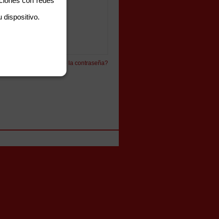
aciones con redes
 dispositivo.
¿Has olvlidado la contraseña?