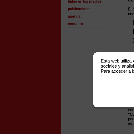
bidea en los medios
publicaciones
El 
una
agenda
[
contacto
[R
Esta web utiliza
sociales y análisi
t
Para acceder a l
Tam
ser
org
Par
eq
"Co
par
de 