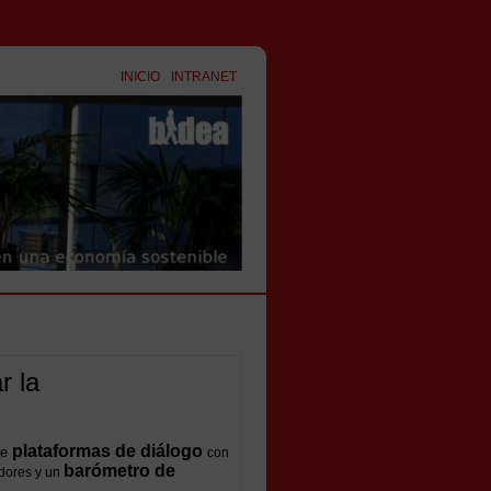
INICIO
INTRANET
r la
plataformas de diálogo
de
con
barómetro de
adores y un