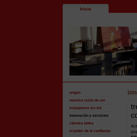
Inicio
inn
origen
nuestra razón de ser
t
trabajamos en red
c
innovación y servicios
clientes bidea
Act
el poder de la confianza
gru
co