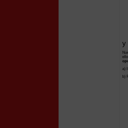
y
Nue
ell
opo
a) 
b) 