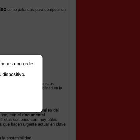
iso
palancas para competir en
como
aciones con redes
 dispositivo.
rgentes.
En este caso, nuestros
 las estrategias sostenibiidad en la
tro.
y contar con el
compromiso
del
d hoc, con
el documental
. Estas sesiones son muy útiles
res que hacen urgente actuar en clave
 la sostenibilidad.