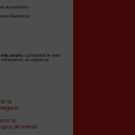
ena de suministro.
osima Dannoritzer.
 más amplia
. La finalidad de todos
 enfrentamos, en auténticas
rar la
l negocio
ecer la
rupos de interés